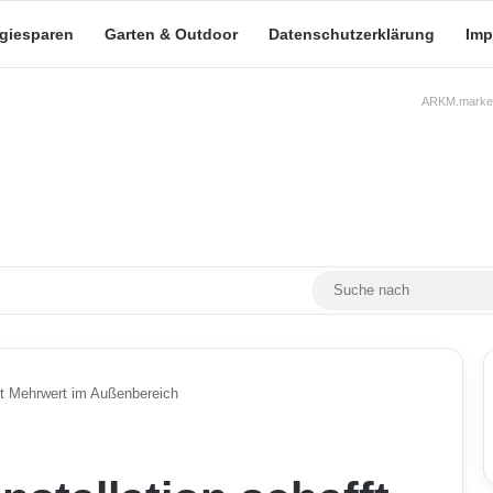
rgiesparen
Garten & Outdoor
Datenschutzerklärung
Imp
ARKM.market
RSS
Facebook
X
YouTube
Mastodon
Skin umschalten
fft Mehrwert im Außenbereich