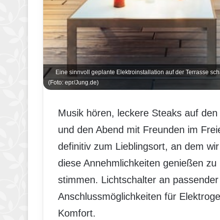
Eine sinnvoll geplante Elektroinstallation auf der Terrasse sc
(Foto: epr/Jung.de)
Musik hören, leckere Steaks auf den 
und den Abend mit Freunden im Frei
definitiv zum Lieblingsort, an dem wi
diese Annehmlichkeiten genießen zu k
stimmen. Lichtschalter an passender
Anschlussmöglichkeiten für Elektrog
Komfort.