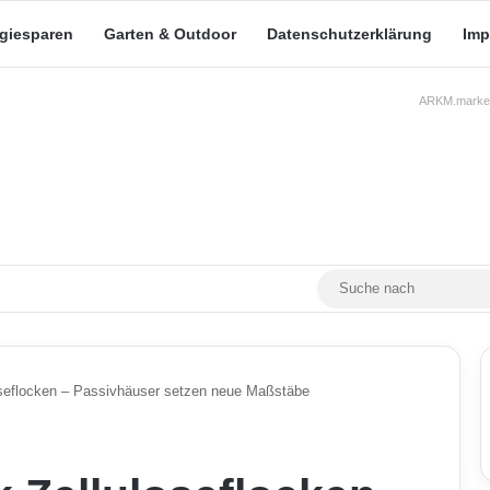
rgiesparen
Garten & Outdoor
Datenschutzerklärung
Imp
ARKM.market
RSS
Facebook
X
YouTube
Mastodon
Skin umschalten
oseflocken – Passivhäuser setzen neue Maßstäbe