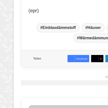
(epr)
Einblasdämmstoff
Häuser
Wärmedämmun
Teilen
Facebook
X
A
E