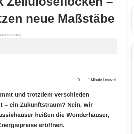
 Zelluloseflocken –
tzen neue Maßstäbe
RKM.marketing
0
1 Minute Lesezeit
ommt und trotzdem verschieden
 – ein Zukunftstraum? Nein, wir
Passivhäuser heißen die Wunderhäuser,
Energiepreise eröffnen.