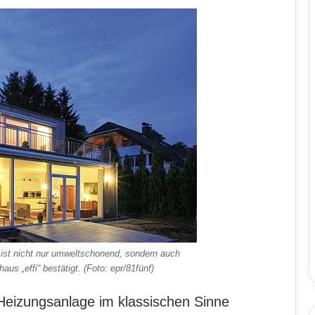
st nicht nur umweltschonend, sondern auch
us „effi“ bestätigt. (Foto: epr/81fünf)
eizungsanlage im klassischen Sinne