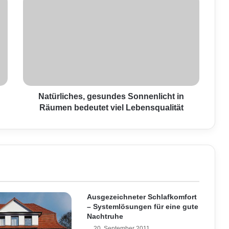
a
t
ü
r
l
i
c
h
e
Natürliches, gesundes Sonnenlicht in
s
Räumen bedeutet viel Lebensqualität
,
g
e
s
u
n
d
e
Ausgezeichneter Schlafkomfort
s
– Systemlösungen für eine gute
S
Nachtruhe
o
20. September 2011