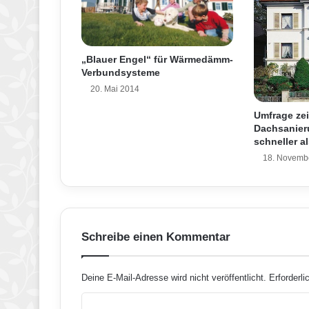
n
g
e
n
„Blauer Engel“ für Wärmedämm-
e
Verbundsysteme
T
20. Mai 2014
r
o
Umfrage zei
c
Dachsanier
k
schneller a
e
18. Novemb
n
b
a
u
w
Schreibe einen Kommentar
ä
n
d
Deine E-Mail-Adresse wird nicht veröffentlicht.
Erforderli
e
K