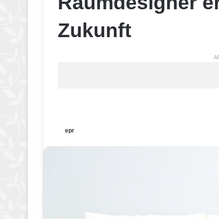
Raumdesigner erl
Zukunft
A
epr