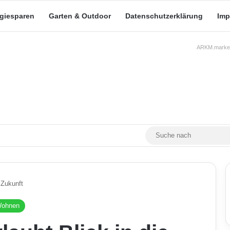
rgiesparen
Garten & Outdoor
Datenschutzerklärung
Imp
ARKM.market
RSS
Facebook
X
YouTube
Mastodon
Skin umschalten
 Zukunft
ohnen