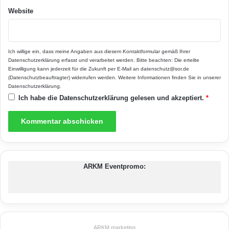
verzinkten Stahl und leichtes Aluminium. Für
Website
Fans der antiken Gestaltung gibt es
Gartenprofil 3000 auch im Rostlook als terra-
S-Antikstahl. Dieser rostet nach kurzer Zeit
Ich willige ein, dass meine Angaben aus diesem Kontaktformular gemäß Ihrer
Datenschutzerklärung
erfasst und verarbeitet werden. Bitte beachten: Die erteilte
oberflächlich an und bildet so eine
Einwilligung kann jederzeit für die Zukunft per E-Mail an datenschutz@sor.de
(Datenschutzbeauftragter) widerrufen werden. Weitere Informationen finden Sie in unserer
korrosionsbeständige Sperrschicht. Neben den
Datenschutzerklärung
.
Ich habe die
Datenschutzerklärung
gelesen und akzeptiert.
*
geraden und gebogenen Profilen mit
variierenden Durchmessern gibt es außerdem
Eckelemente und diverses Zubehör. Ein
kleiner Tipp: Zur Orientierung hilft bei geraden
ARKM Eventpromo:
Verläufen eine Schnur und bei kurvenförmigen
Verläufen ein Gartenschlauch. Weitere
Informationen unter www.gardenplaza.de und
www.gartenprofil3000.com.
ARKM.marketing