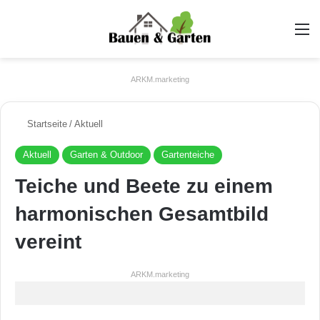
A
ARKM.marketing
Startseite
/
Aktuell
Aktuell
Garten & Outdoor
Gartenteiche
Teiche und Beete zu einem
harmonischen Gesamtbild
vereint
ARKM.marketing