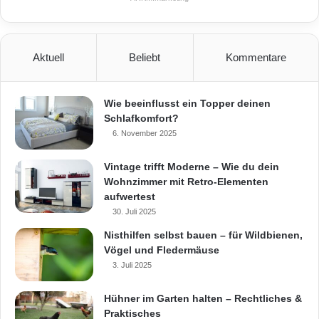
Beete
Beeteinfassung
Blumeninseln
Aktuell
Beliebt
Kommentare
Böschungen
Teiche
Wie beeinflusst ein Topper deinen
Teichumrandung
Terrassen
Schlafkomfort?
6. November 2025
Wurzelsperre
Vintage trifft Moderne – Wie du dein
Wohnzimmer mit Retro-Elementen
aufwertest
30. Juli 2025
Nisthilfen selbst bauen – für Wildbienen,
Vögel und Fledermäuse
3. Juli 2025
Hühner im Garten halten – Rechtliches &
Praktisches