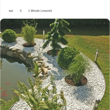
epr
0
1 Minute Lesezeit