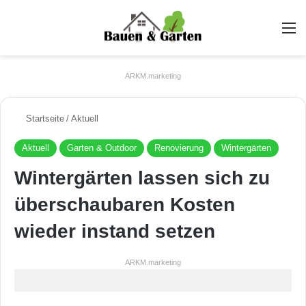
A
ARKM.marketing
Startseite
/
Aktuell
Aktuell
Garten & Outdoor
Renovierung
Wintergärten
Wintergärten lassen sich zu
überschaubaren Kosten
wieder instand setzen
ARKM.marketing