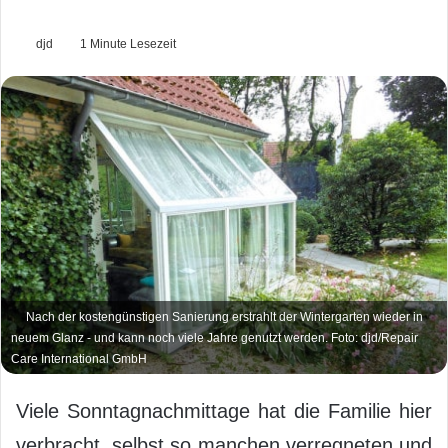
djd
1 Minute Lesezeit
Nach der kostengünstigen Sanierung erstrahlt der Wintergarten wieder in
neuem Glanz - und kann noch viele Jahre genutzt werden. Foto: djd/Repair
Care International GmbH
Viele Sonntagnachmittage hat die Familie hier
verbracht, selbst so manchen verregneten und