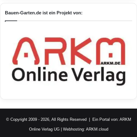
t
e
Bauen-Garten.de ist ein Projekt von:
r
w
i
r
d
© Copyright 2009 - 2026, All Rights Reserved | Ein Portal von:
ARKM
Online Verlag UG
| Webhosting:
ARKM.cloud