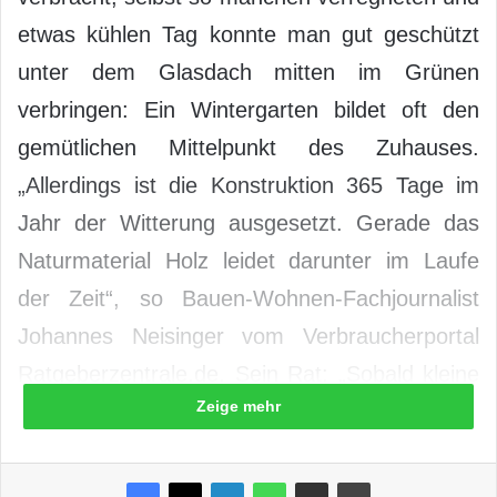
etwas kühlen Tag konnte man gut geschützt
unter dem Glasdach mitten im Grünen
verbringen: Ein Wintergarten bildet oft den
gemütlichen Mittelpunkt des Zuhauses.
„Allerdings ist die Konstruktion 365 Tage im
Jahr der Witterung ausgesetzt. Gerade das
Naturmaterial Holz leidet darunter im Laufe
der Zeit“, so Bauen-Wohnen-Fachjournalist
Johannes Neisinger vom Verbraucherportal
Ratgeberzentrale.de. Sein Rat: „Sobald kleine
Zeige mehr
Farbbrocken abblättern oder Risse sichtbar
werden, sollten die Hausbesitzer aktiv werden
– bevor die Schäden noch größer werden.“