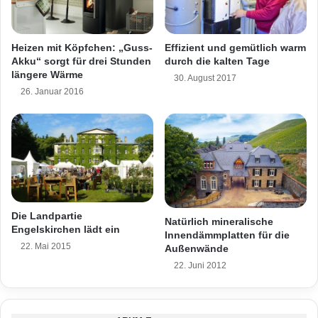
t
v
ist besonders witterungsbeständig. Ein
S
a
weiterer Vorteil: Die Sanierung ist selbst in der
o
t
Heizen mit Köpfchen: „Guss-
Effizient und gemütlich warm
l
i
kühlen Jahreszeit möglich, da das Material
Akku“ sorgt für drei Stunden
durch die kalten Tage
a
v
längere Wärme
30. August 2017
r
-
auch bei niedrigen Außentemperaturen
26. Januar 2016
-
W
verarbeitet werden kann. Allerdings sollten
L
e
u
n
erfahrene Handwerker die Aufgabe
f
n
t
übernehmen, unter www.repair-
d
-
i
care.de/fenster-reparieren gibt es Adressen in
K
e
o
e
der Nähe.
Die Landpartie
l
i
Natürlich mineralische
Engelskirchen lädt ein
l
g
Innendämmplatten für die
e
So gut wie neu
22. Mai 2015
e
Außenwände
k
n
22. Juni 2012
t
e
Mit der Sanierung spart der Hausbesitzer
o
E
r
i
bares Geld, schildert Tischlermeister Benno