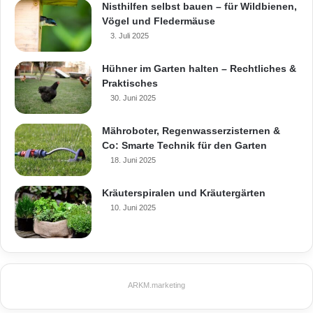
Wintergarten sanieren
Nisthilfen selbst bauen – für Wildbienen,
s
Vögel und Fledermäuse
a
3. Juli 2025
t
z
Hühner im Garten halten – Rechtliches &
s
Praktisches
t
30. Juni 2025
o
f
Mähroboter, Regenwasserzisternen &
f
Co: Smarte Technik für den Garten
e
s
18. Juni 2025
z
u
Kräuterspiralen und Kräutergärten
m
10. Juni 2025
L
u
f
t
f
ARKM.marketing
i
l