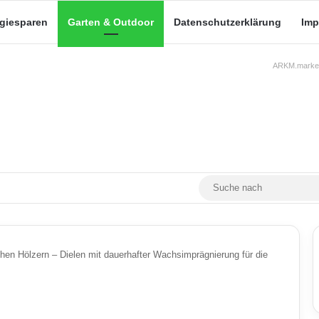
rgiesparen
Garten & Outdoor
Datenschutzerklärung
Imp
ARKM.market
RSS
Facebook
X
YouTube
Mastodon
Skin umschalten
hen Hölzern – Dielen mit dauerhafter Wachsimprägnierung für die