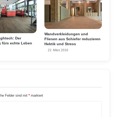
l
g
e
n
s
i
Wandverkleidungen und
n
Hightech: Der
Fliesen aus Schiefer reduzieren
d
 fürs echte Leben
Hektik und Stress
H
6
22. März 2016
a
u
p
t
p
r
o
b
l
che Felder sind mit
*
markiert
e
m
i
m