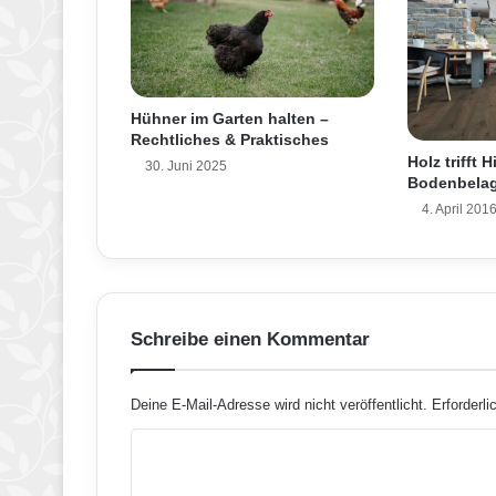
k
t
i
o
n
Hühner im Garten halten –
-
Rechtliches & Praktisches
M
Holz trifft 
30. Juni 2025
o
Bodenbelag
d
4. April 201
e
r
n
e
F
e
Schreibe einen Kommentar
r
t
i
Deine E-Mail-Adresse wird nicht veröffentlicht.
Erforderli
g
K
g
a
o
r