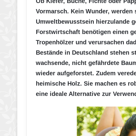
Ob Kiefer, Buche, Fichte oder Pap
Vormarsch. Kein Wunder, werden 
Umweltbewusstsein hierzulande g
Forstwirtschaft benötigen einen g
Tropenhölzer und verursachen dad
Bestände in Deutschland stehen st
wachsende, nicht gefährdete Bau
wieder aufgeforstet. Zudem vered
heimische Holz. Sie machen es rob
eine ideale Alternative zur Verwe