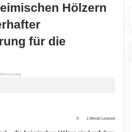
heimischen Hölzern
erhafter
ung für die
RKM.marketing
0
1 Minute Lesezeit