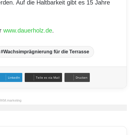
den. Auf die Haltbarkeit gibt es 15 Jahre
er
www.dauerholz.de
.
Wachsimprägnierung für die Terrasse
LinkedIn
Teile es via Mail
Drucken
RKM.marketing