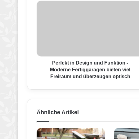
P
e
r
f
e
k
t
i
n
D
Perfekt in Design und Funktion -
e
Moderne Fertiggaragen bieten viel
s
Freiraum und überzeugen optisch
i
g
n
u
n
Ähnliche Artikel
d
F
u
n