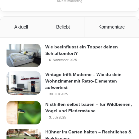
ARKM.marketing
Aktuell
Beliebt
Kommentare
Während des Aktionszeitraumes der
Wie beeinflusst ein Topper deinen
Klimaschutz-Offensive gibt es nicht nur
Schlafkomfort?
6. November 2025
maßgeschneiderte Energiespar-Pakete zu
Sonderkonditionen, sondern auch den
Vintage trifft Moderne – Wie du dein
Wohnzimmer mit Retro-Elementen
Heimtrainer und den Elektroroller. (Foto:
aufwertest
30. Juli 2025
epr/SchwörerHaus)
Nisthilfen selbst bauen – für Wildbienen,
Vögel und Fledermäuse
3. Juli 2025
Aqua Insert
Außenwand
Dach
Dämmung
energieeffiziente Elektrogeräte
Hühner im Garten halten – Rechtliches &
Praktisches