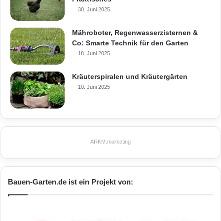
Energiespar
30. Juni 2025
energiesparende Haustechnik
Mähroboter, Regenwasserzisternen &
Co: Smarte Technik für den Garten
Energiesparlampen
Fenster
18. Juni 2025
Fertighausanbieter
Fertighäuser
Kräuterspiralen und Kräutergärten
10. Juni 2025
Kellerdecke
Klimaschutz
Markenküchen
Öko-Strom
Photovoltaikanlage
Rollladensteuerung
ARKM.marketing
SchwörerHaus
Sole-Erdwärmetauscher
Bauen-Garten.de ist ein Projekt von: