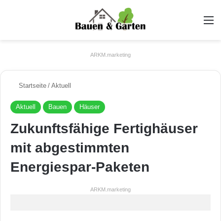
A
ARKM.marketing
Startseite
/
Aktuell
Aktuell
Bauen
Häuser
Zukunftsfähige Fertighäuser
mit abgestimmten
Energiespar-Paketen
ARKM.marketing