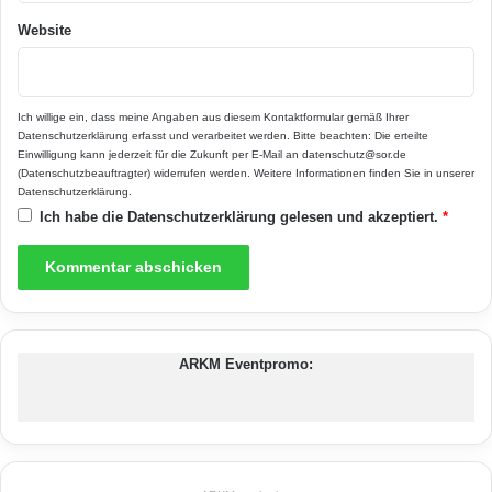
Informationen sowie ein passendes
Website
Preisausschreiben, bei dem es ein
Wochenende auf der Schwäbischen Alb zu
Ich willige ein, dass meine Angaben aus diesem Kontaktformular gemäß Ihrer
gewinnen gibt, finden Interessierte unter
Datenschutzerklärung
erfasst und verarbeitet werden. Bitte beachten: Die erteilte
Einwilligung kann jederzeit für die Zukunft per E-Mail an datenschutz@sor.de
www.schwoerer-epr.de.
(Datenschutzbeauftragter) widerrufen werden. Weitere Informationen finden Sie in unserer
Datenschutzerklärung
.
Ich habe die
Datenschutzerklärung
gelesen und akzeptiert.
*
ARKM Eventpromo: