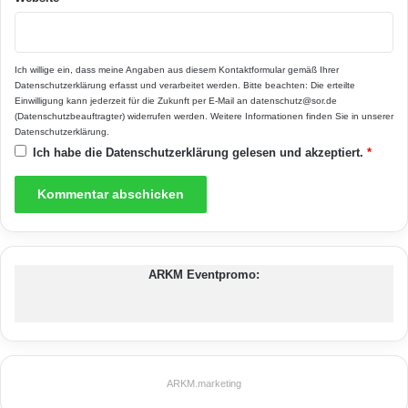
Baugrunduntersuchung
Bauherrenhaftpflichtversicherung
Ich willige ein, dass meine Angaben aus diesem Kontaktformular gemäß Ihrer
Datenschutzerklärung
erfasst und verarbeitet werden. Bitte beachten: Die erteilte
Bauleistungsversicherung
Einwilligung kann jederzeit für die Zukunft per E-Mail an datenschutz@sor.de
(Datenschutzbeauftragter) widerrufen werden. Weitere Informationen finden Sie in unserer
Datenschutzerklärung
.
Erwerb einer Immobilie
Ich habe die
Datenschutzerklärung
gelesen und akzeptiert.
*
Haftpflichtversicherung
Neubau
ARKM Eventpromo:
ARKM.marketing