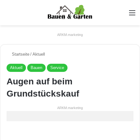
A
ARKM.marketing
Startseite
/
Aktuell
Aktuell
Bauen
Service
Augen auf beim
Grundstückskauf
ARKM.marketing