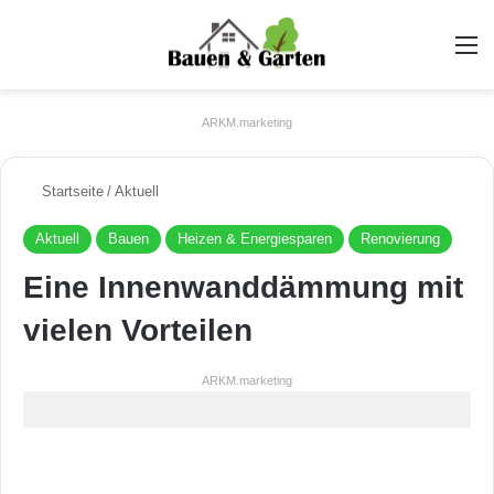
A
ARKM.marketing
Startseite
/
Aktuell
Aktuell
Bauen
Heizen & Energiesparen
Renovierung
Eine Innenwanddämmung mit
vielen Vorteilen
ARKM.marketing