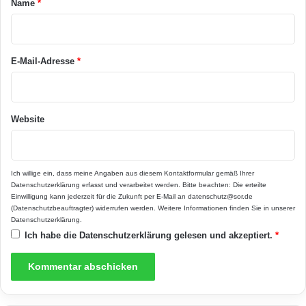
Dämmeigenschaften stellt die Platte die bisher
Name
*
r
dünnste Variante der Serie dar. Weitere
*
Informationen gibt es unter
www.remmers.de
.
E-Mail-Adresse
*
Website
Ich willige ein, dass meine Angaben aus diesem Kontaktformular gemäß Ihrer
Datenschutzerklärung
erfasst und verarbeitet werden. Bitte beachten: Die erteilte
Einwilligung kann jederzeit für die Zukunft per E-Mail an datenschutz@sor.de
(Datenschutzbeauftragter) widerrufen werden. Weitere Informationen finden Sie in unserer
Datenschutzerklärung
.
Ich habe die
Datenschutzerklärung
gelesen und akzeptiert.
*