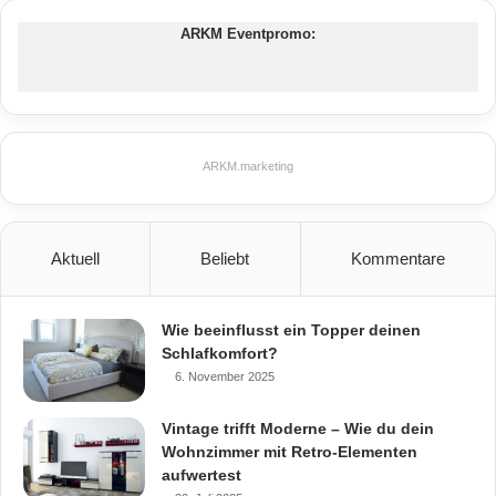
Der Vorteil einer Innenwanddämmung ist,
ARKM Eventpromo:
dass die Fassadenoptik der Häuser
unberührt bleibt. (Foto: epr/Remmers)
Dämmung
hoch qualitative Dämmung
ARKM.marketing
Innenwanddämmung
iQ-Therm
klimaregulierend
Remmers
Aktuell
Beliebt
Kommentare
wärmegedämmte Hartschaumplatten
Wie beeinflusst ein Topper deinen
wasserdampfdurchlässige Oberfläche
Schlafkomfort?
6. November 2025
Vintage trifft Moderne – Wie du dein
Wohnzimmer mit Retro-Elementen
aufwertest