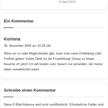
Naturölbasis, die eine Reinigung erheblich
e
d
9. April 2015
L
i
erleichtert. Ergänzt durch ihre Elastizität, die
i
e
f
i
hohe Abtritt- und Kratzfestigkeit sowie die
Ein Kommentar
e
d
speziell auf den Fußboden abgestimmten
s
e
t
a
Pflege- und Renovierungsprodukte aus dem
y
l
s
Korinna
l
Sortiment, bleibt mehr Luft für die wirklich
e
a
30. November 2009 um 10:29 Uhr
e
Z
g
wichtigen Dinge im Leben. Denn wer investiert
-
e
Wenn es so viele Möglichkeiten gibt, kann man seine Einbildung volle
t
T
i
schon gerne kostbare Zeit in eine aufwändige
Freiheit geben! Vielen Dank für die Empfehlung! Genau so etwas
:
i
t
brauche ich jetzt! Ich will kreativ sein, brauch nur jemanden, der meine
Bodenreinigung?
p
f
Ideen verwirklichen kann!
p
ü
!
r
Einfach mal kreativ sein kann man mit dem
e
i
Osmo-Planer unter
www.osmo.de
.
Schreibe einen Kommentar
n
e
T
(epr)
Deine E-Mail-Adresse wird nicht veröffentlicht.
Erforderliche Felder sind
ü