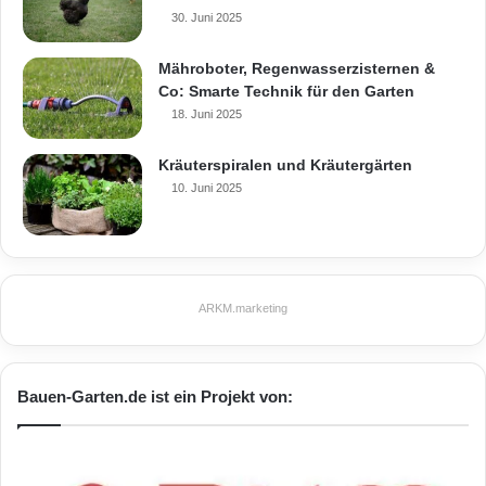
Thuja plicata auf den Balkon, dessen Nadeln
30. Juni 2025
an langen Strängen hängen, die an
Mähroboter, Regenwasserzisternen &
jamaikanische Rastalocken erinnern.
Co: Smarte Technik für den Garten
18. Juni 2025
Extravagant und schick sind auch
kleinwüchsige Muschelzypressen, die ein
Kräuterspiralen und Kräutergärten
10. Juni 2025
wenig fernöstliches Flair auf den Stadtbalkon
zaubern.
ARKM.marketing
Bergkiefer
japanische Schirmtanne
Kiesgärten
Nadelgehölze
Bauen-Garten.de ist ein Projekt von:
winterfeste Nadelgehölze
Zwergbergkiefern