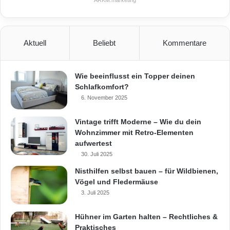
pflegeleichte, winterfeste Nadelgehölze genau
das Richtige. Im Gegensatz zu den typischen
Aktuell
Beliebt
Kommentare
einjährigen Pflanzen wie Geranien und Co.
sind sie eine lohnende Investition, die auf
Wie beeinflusst ein Topper deinen
Dauer Zeit und Geld spart. Das Praktische ist,
Schlafkomfort?
dass die speziellen Zwergsorten sehr langsam
6. November 2025
wachsen und von Natur aus in Form bleiben:
Vintage trifft Moderne – Wie du dein
Wohnzimmer mit Retro-Elementen
Wie etwa die Bergkiefer „Sherwood Compact“
aufwertest
oder der Kugel-Lebensbaum Thuja
30. Juli 2025
occidentalis „Golden Tuffet“, der mit seinem
Nisthilfen selbst bauen – für Wildbienen,
Vögel und Fledermäuse
bronzefarbenen Austrieb auch noch eine
3. Juli 2025
außergewöhnliche Nadelfarbe zu bieten hat.
Hühner im Garten halten – Rechtliches &
Exotisches Flair bringt der Faden-Lebensbaum
Praktisches