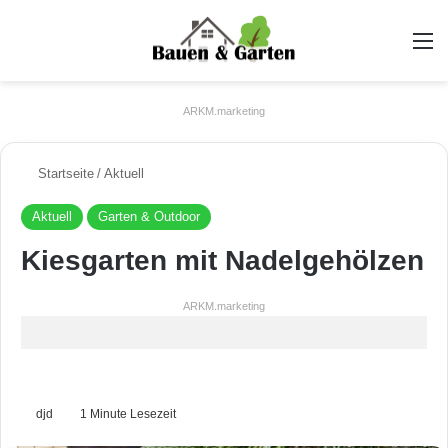
A
ARKM.marketing
Startseite
/
Aktuell
Aktuell
Garten & Outdoor
Kiesgarten mit Nadelgehölzen
ARKM.marketing
djd
1 Minute Lesezeit