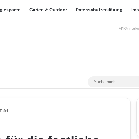
rgiesparen
Garten & Outdoor
Datenschutzerklärung
Imp
ARKM.market
RSS
Facebook
X
YouTube
Mastodon
Skin umschalten
Tafel