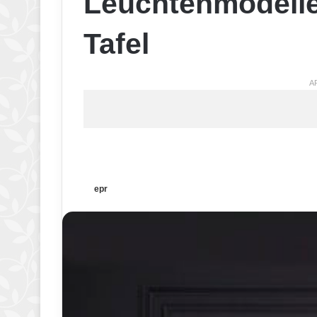
Leuchtenmodelle 
Tafel
A
epr