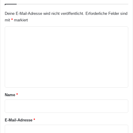
sowie unter www.argisol.de. HLC
Deine E-Mail-Adresse wird nicht veröffentlicht.
Erforderliche Felder sind
mit
*
markiert
Dämmung
Gästebad
K
Neopor®-Schalungselemente
o
m
Niedrigenergiehaus
Schalldämmung
m
Schalungselemente
Wärmedämmung
e
n
t
a
Name
*
r
*
E-Mail-Adresse
*