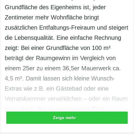
Grundfläche des Eigenheims ist, jeder
Zentimeter mehr Wohnfläche bringt
zusätzlichen Entfaltungs-Freiraum und steigert
die Lebensqualität. Eine einfache Rechnung
zeigt: Bei einer Grundfläche von 100 m²
beträgt der Raumgewinn im Vergleich von
einem 25er zu einem 36,5er Mauerwerk ca.
4,5 m². Damit lassen sich kleine Wunsch-
Extras wie z.B. ein Gästebad oder eine
Vorratskammer verwirklichen – oder ein Raum
kann durch den so gewonnenen Platz
Zeige mehr
entsprechend größer ausfallen. Ganz wichtig
ist allerdings, dass die Wandstärke sich nicht