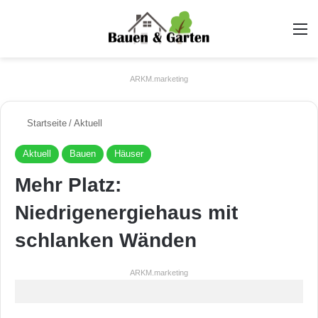
A
ARKM.marketing
Startseite
/
Aktuell
Aktuell
Bauen
Häuser
Mehr Platz:
Niedrigenergiehaus mit
schlanken Wänden
ARKM.marketing