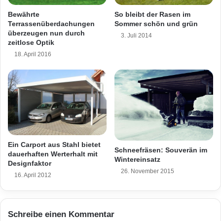
n
realisieren. Durch Noppen ist ein flucht- und
Bewährte
So bleibt der Rasen im
“
Terrassenüberdachungen
Sommer schön und grün
lotgerechtes Verarbeiten der „Argisol“-
Ö
überzeugen nun durch
3. Juli 2014
k
zeitlose Optik
Schalungselemente auch von Nicht-
o
18. April 2016
Fachleuten gewährleistet und das geringe
s
t
Gewicht (Normalelement ca. 1,3 kg) der
r
o
unverfüllten Elemente erleichtert die schwere
m
Arbeit am Bau wesentlich. Selbstbauer werden
e
r
von den Fachleuten von Bewa in das System
k
eingewiesen und während der Bauphase
e
Ein Carport aus Stahl bietet
Schneefräsen: Souverän im
dauerhaften Werterhalt mit
n
Wintereinsatz
betreut. Weitere Informationen gibt es bei
Designfaktor
n
26. November 2015
e
16. April 2012
Bewa GmbH, Grünstadter Straße 2, 67271
n
Obersülzen, Tel.: 06359/9326-0, Fax:
06359/81814, E-Mail: info@argisol-bewa.de
Schreibe einen Kommentar