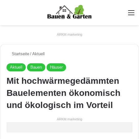
A
ARKM.marketing
Startseite
/
Aktuell
Aktuell
Bauen
Häuser
Mit hochwärmegedämmten
Bauelementen ökonomisch
und ökologisch im Vorteil
ARKM.marketing