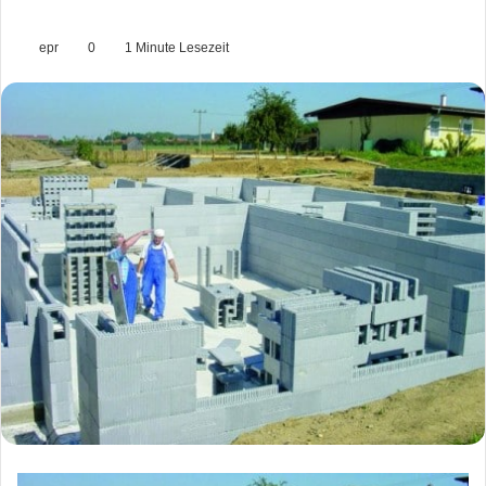
epr
0
1 Minute Lesezeit