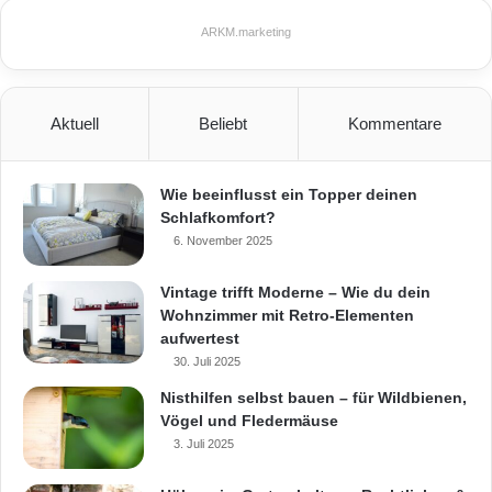
ARKM.marketing
energiebewusst bauen
hochwärmegedämmte Bauelemente
Aktuell
Beliebt
Kommentare
Neopor®-Schalungselemente
Neopor®-Schalungselemente von ARGISOL®
Wie beeinflusst ein Topper deinen
Schlafkomfort?
Niedrigenergie- und Passivhäusern
6. November 2025
ökologisch
ökonomische Bauweise
Vintage trifft Moderne – Wie du dein
Wohnzimmer mit Retro-Elementen
Schalung aus Neopor®
aufwertest
30. Juli 2025
Nisthilfen selbst bauen – für Wildbienen,
Vögel und Fledermäuse
3. Juli 2025