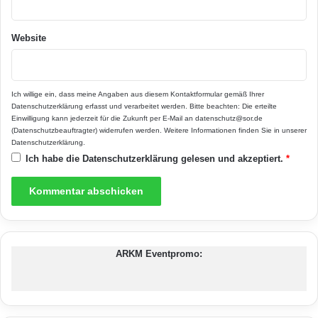
Schalung aus Neopor® wird nur äußerst wenig
Wärme nach draußen abgegeben. Tatsächlich
Website
werden nicht nur die Anforderungen an ein
Niedrigenergiehaus, sondern auch die eines 3-
Ich willige ein, dass meine Angaben aus diesem Kontaktformular gemäß Ihrer
Liter-Hauses erfüllt. Durch die geringe
Datenschutzerklärung
erfasst und verarbeitet werden. Bitte beachten: Die erteilte
Einwilligung kann jederzeit für die Zukunft per E-Mail an datenschutz@sor.de
Wandoberflächentemperatur zur Raumluft von
(Datenschutzbeauftragter) widerrufen werden. Weitere Informationen finden Sie in unserer
Datenschutzerklärung
.
nur einem Grad Celsius entsteht nahezu keine
Ich habe die
Datenschutzerklärung
gelesen und akzeptiert.
*
Raumluftbewegung. Das Ergebnis: ein zu
jeder Jahreszeit behagliches Wohngefühl.
Mehr direkt beim Hersteller unter
www.argisol.de
ARKM Eventpromo: