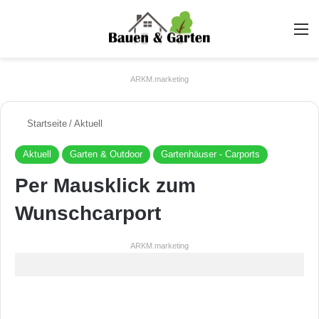
A
ARKM.marketing
Startseite
/
Aktuell
Aktuell
Garten & Outdoor
Gartenhäuser - Carports
Per Mausklick zum
Wunschcarport
ARKM.marketing