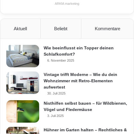
t
ARKM.marketing
e
r
r
e
Aktuell
Beliebt
Kommentare
i
c
h
Wie beeinflusst ein Topper deinen
2
Schlafkomfort?
0
6. November 2025
1
5
Vintage trifft Moderne – Wie du dein
Wohnzimmer mit Retro-Elementen
aufwertest
30. Juli 2025
Nisthilfen selbst bauen – für Wildbienen,
Vögel und Fledermäuse
3. Juli 2025
Hühner im Garten halten – Rechtliches &