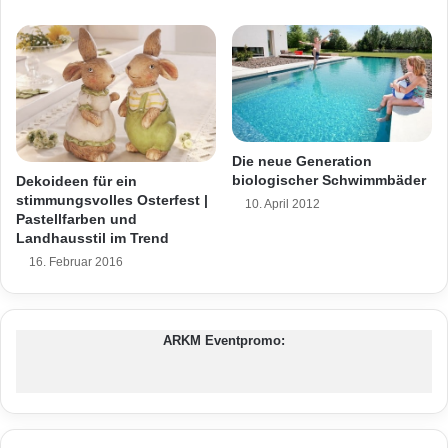
r
t
e
n
t
o
u
r
Die neue Generation
i
biologischer Schwimmbäder
Dekoideen für ein
s
stimmungsvolles Osterfest |
10. April 2012
Pastellfarben und
m
Landhausstil im Trend
u
s
16. Februar 2016
N
i
e
ARKM Eventpromo:
d
e
r
ö
s