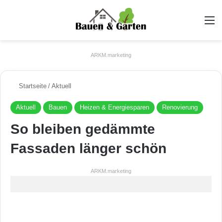
A
ARKM.marketing
Startseite
/
Aktuell
Aktuell
Bauen
Heizen & Energiesparen
Renovierung
So bleiben gedämmte
Fassaden länger schön
ARKM.marketing