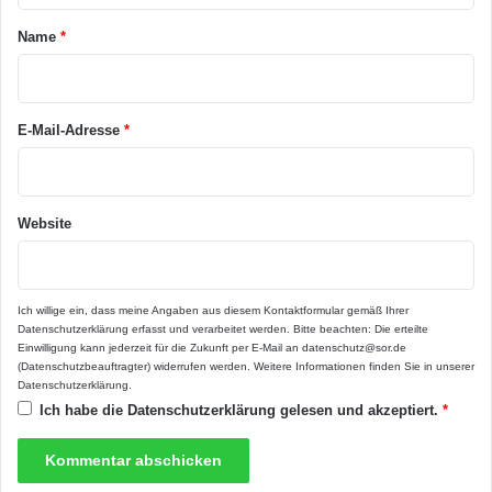
sauber und schön aussieht, enthalten die
a
Name
*
r
Fassadenfarben und -putze mikroskopisch
*
kleine Partikel, die im Material eine
E-Mail-Adresse
*
dreidimensionale Nano-Quarz-Gitterstruktur
erzeugen. Diese macht die Oberfläche extrem
hart, stabilisiert die Farbschicht und verhindert
Website
das Anhaften von Schmutzpartikeln sowie das
Eindringen von Feuchtigkeit. Was sich hier
Ich willige ein, dass meine Angaben aus diesem Kontaktformular gemäß Ihrer
dennoch kurz festsetzt, kann sich spätestens
Datenschutzerklärung
erfasst und verarbeitet werden. Bitte beachten: Die erteilte
Einwilligung kann jederzeit für die Zukunft per E-Mail an datenschutz@sor.de
beim nächsten Wind und Regen nicht mehr
(Datenschutzbeauftragter) widerrufen werden. Weitere Informationen finden Sie in unserer
Datenschutzerklärung
.
halten. Die Fassaden trocknen zudem
Ich habe die
Datenschutzerklärung
gelesen und akzeptiert.
*
schneller ab, was die Gefahr einer eventuellen
Besiedlung mit Algen oder Flechten deutlich