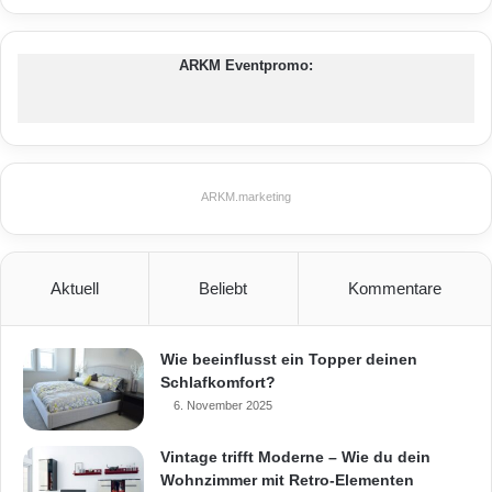
vermindert. Weil keine Feuchtigkeit von außen
in die Beschichtung eindringen, Wasserdampf
ARKM Eventpromo:
von innen aber ungehindert entweichen kann,
kann selbst die Wetterseite noch nach Jahren
farbecht strahlen. „Carbonfaserverstärkte
ARKM.marketing
Dämmsysteme und schmutzabweisende
Farben zahlen sich an der Hauswand also
wirklich aus“, betont Oliver Berg. „Damit bleibt
Aktuell
Beliebt
Kommentare
die Fassade viele Jahre geschützt, sauber und
farbstabil.“
Wie beeinflusst ein Topper deinen
Schlafkomfort?
6. November 2025
Vintage trifft Moderne – Wie du dein
Wohnzimmer mit Retro-Elementen