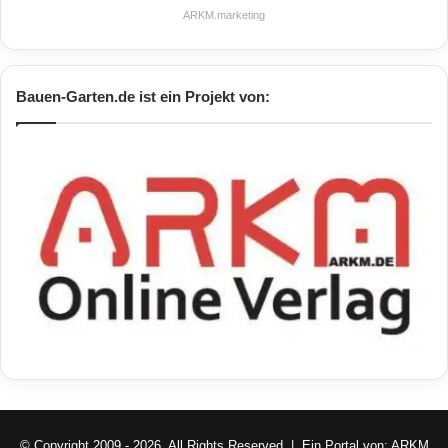
putzen hält Fassaden länger sauber und
ARKM.marketing
farbbrillant.
Foto: djd/Caparol
Bauen-Garten.de ist ein Projekt von:
So funktioniert eine Fassadendämmung
Moderne Fassadendämmsysteme bestehen
aus mehreren bautechnisch- und
bauphysikalisch genau aufeinander
abgestimmten Systemkomponenten. Ihr
Kernstück ist in der Regel eine Dämmplatte
aus Polystyrol oder Mineralwolle. Darüber
© Copyright 2009 - 2026, All Rights Reserved | Ein Portal von:
ARKM