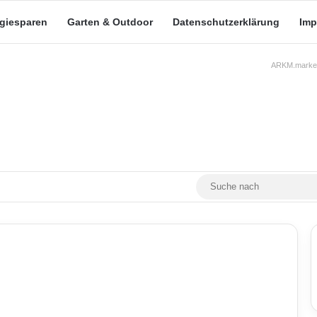
rgiesparen
Garten & Outdoor
Datenschutzerklärung
Imp
ARKM.market
RSS
Facebook
X
YouTube
Mastodon
Skin umschalten