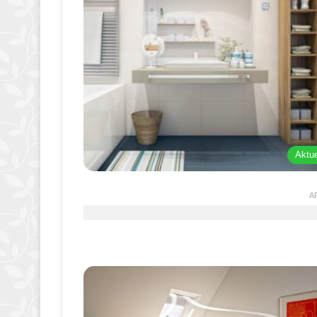
Aktue
A