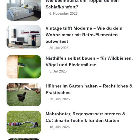
Wie beeinflusst ein Topper deinen
Informationen gibt es im Internet unter
Schlafkomfort?
www.bewusst-heizen.de und
6. November 2025
www.homeplaza.de.
Vintage trifft Moderne – Wie du dein
Wohnzimmer mit Retro-Elementen
aufwertest
Energie sparen
Energiekosten senken
30. Juli 2025
Nisthilfen selbst bauen – für Wildbienen,
Energiesparen
Vögel und Fledermäuse
3. Juli 2025
Hühner im Garten halten – Rechtliches &
Praktisches
30. Juni 2025
Mähroboter, Regenwasserzisternen &
Co: Smarte Technik für den Garten
18. Juni 2025