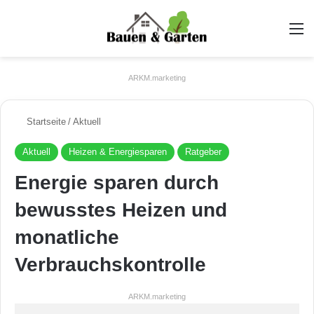
A
ARKM.marketing
Startseite
/
Aktuell
Aktuell
Heizen & Energiesparen
Ratgeber
Energie sparen durch
bewusstes Heizen und
monatliche
Verbrauchskontrolle
ARKM.marketing