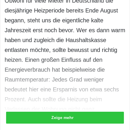
Obwohl für viele Mieter in Deutschland die
diesjährige Heizperiode bereits Ende August
begann, steht uns die eigentliche kalte
Jahreszeit erst noch bevor. Wer es dann warm
haben und zugleich die Haushaltskasse
entlasten möchte, sollte bewusst und richtig
heizen. Einen großen Einfluss auf den
Energieverbrauch hat beispielweise die
Raumtemperatur: Jedes Grad weniger
bedeutet hier eine Ersparnis von etwa sechs
Prozent. Auch sollte die Heizung beim
Verlassen der Wohnung nicht ganz
Zeige mehr
ausgeschaltet werden, um ein Auskühlen der
Zimmer zu verhindern. Ungenutzte