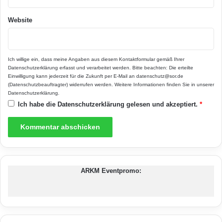
die Natur gerade folgt.
d
e
Website
r
Wie können Sie den
n
Gartenteich vor Regen und
e
Ich willige ein, dass meine Angaben aus diesem Kontaktformular gemäß Ihrer
n
Schnee schützen?
Datenschutzerklärung
erfasst und verarbeitet werden. Bitte beachten: Die erteilte
H
Einwilligung kann jederzeit für die Zukunft per E-Mail an datenschutz@sor.de
o
(Datenschutzbeauftragter) widerrufen werden. Weitere Informationen finden Sie in unserer
l
Ein Gartenteich ist ein wunderschönes
Datenschutzerklärung
.
z
Ich habe die
Datenschutzerklärung
gelesen und akzeptiert.
*
Element in jedem Garten, aber er kann auch
w
e
sehr empfindlich sein. Insbesondere bei
r
schlechtem Wetter wie Regen oder Schnee
k
s
kann der Teich schnell beschädigt werden.
t
ARKM Eventpromo:
o
Wenn Sie Ihren Gartenteich vor den Launen
f
der Natur schützen möchten, gibt es einige
f
e
wichtige Maßnahmen, die Sie ergreifen sollten.
n