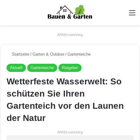
A
ARKM.marketing
Startseite
/
Garten & Outdoor
/
Gartenteiche
Aktuell
Gartenteiche
Ratgeber
Wetterfeste Wasserwelt: So
schützen Sie Ihren
Gartenteich vor den Launen
der Natur
ARKM.marketing