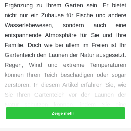
Ergänzung zu Ihrem Garten sein. Er bietet
nicht nur ein Zuhause für Fische und andere
Wasserlebewesen, sondern auch eine
entspannende Atmosphäre für Sie und Ihre
Familie. Doch wie bei allem im Freien ist Ihr
Gartenteich den Launen der Natur ausgesetzt.
Regen, Wind und extreme Temperaturen
können Ihren Teich beschädigen oder sogar
zerstören. In diesem Artikel erfahren Sie, wie
Sie Ihren Gartenteich vor den Launen der
Natur schützen können, indem Sie eine
Zeige mehr
wetterfeste Wasserwelt schaffen.