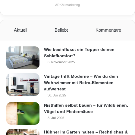
ARKM.marketing
Zunächst einmal sollten Sie sicherstellen, dass
Ihr Teich gut abgedichtet ist. Eine undichte
Aktuell
Beliebt
Kommentare
Stelle kann dazu führen, dass das Wasser aus
dem Teich austritt und den umliegenden
Wie beeinflusst ein Topper deinen
Boden durchnässt. Dies kann zu Schäden an
Schlafkomfort?
Pflanzen und anderen Elementen im Garten
6. November 2025
führen. Überprüfen Sie regelmäßig die
Vintage trifft Moderne – Wie du dein
Wohnzimmer mit Retro-Elementen
Abdichtung Ihres Teiches und reparieren Sie
aufwertest
eventuelle Löcher oder Risse sofort.
30. Juli 2025
Nisthilfen selbst bauen – für Wildbienen,
Eine weitere Möglichkeit, Ihren
Gartenteich
vor
Vögel und Fledermäuse
3. Juli 2025
Regen und Schnee zu schützen, ist die
Installation eines Abflusssystems. Ein solches
Hühner im Garten halten – Rechtliches &