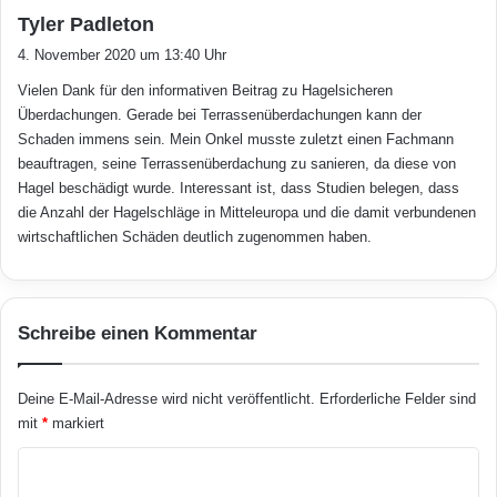
von hagelsicheren Produkten und
g
s
Tyler Padleton
u
Baumaterialien zu achten. Als geeignetes
a
4. November 2020 um 13:40 Uhr
n
g
Bedachungsmaterial erweist sich hier die
d
Vielen Dank für den informativen Beitrag zu Hagelsicheren
t
J
Stegplatte „Marlon Premium Longlife“. Sie ist
Überdachungen. Gerade bei Terrassenüberdachungen kann der
:
a
Schaden immens sein. Mein Onkel musste zuletzt einen Fachmann
besonders bruch- und hagelfest und vereint
h
beauftragen, seine Terrassenüberdachung zu sanieren, da diese von
r
die Vorteile des Rohstoffes Polycarbonat mit
Hagel beschädigt wurde. Interessant ist, dass Studien belegen, dass
e
die Anzahl der Hagelschläge in Mitteleuropa und die damit verbundenen
s
den optischen und statischen Qualitäten einer
wirtschaftlichen Schäden deutlich zugenommen haben.
z
herkömmlichen Acrylglas-Stegdoppelplatte.
e
i
„Der verwendete, hoch schlagzähe Werkstoff
t
Schreibe einen Kommentar
a
in Verbindung mit der ungewöhnlich hohen
n
Wanddicke führt dazu, dass selbst starker
Deine E-Mail-Adresse wird nicht veröffentlicht.
Erforderliche Felder sind
Hagel dieser Platte praktisch nichts anhaben
mit
*
markiert
kann, was auch eine ungewöhnlich
K
weitgehende Werksgarantie ermöglicht“,
o