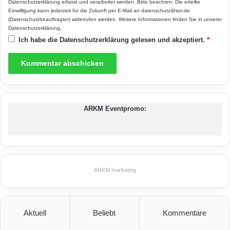
Datenschutzerklärung
erfasst und verarbeitet werden. Bitte beachten: Die erteilte
feinen Diagonalstege sorgen für hohe
Einwilligung kann jederzeit für die Zukunft per E-Mail an datenschutz@sor.de
(Datenschutzbeauftragter) widerrufen werden. Weitere Informationen finden Sie in unserer
Steifigkeit und optimale Tragfähigkeit, wodurch
Datenschutzerklärung
.
Ich habe die
Datenschutzerklärung
gelesen und akzeptiert.
*
sich große Spannweiten und filigrane
Unterkonstruktionen realisieren lassen. Diese
Eigenschaften werden ergänzt durch eine
verbesserte Wärmedämmung ohne
ARKM Eventpromo:
Einschränkung der Lichtdurchlässigkeit.
Marlon Premium Longlife ist standardmäßig
mit einer beidseitig UV-vergüteten Oberfläche
versehen, so dass ein falschseitiges Verlegen
ARKM.marketing
ausgeschlossen ist und eine langjährige
Witterungsbeständigkeit gesichert ist.
Aktuell
Beliebt
Kommentare