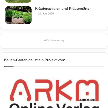
Kräuterspiralen und Kräutergärten
Acrylglas-Stegdoppelplatte
10. Juni 2025
Bedachungsmaterial
Carport
Garage
Hagelsichere Überdachungen
Klimawandel
Polycarbonat
Terrasse
ARKM.marketing
Wärmedämmung
Bauen-Garten.de ist ein Projekt von: