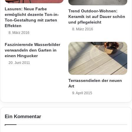
m
d
Insbesondere für Carports sollten
Lasuren: Neue Farbe
Trend Outdoor-Wohnen:
U
a
ermöglicht dezente Ton-in-
Keramik ist auf Dauer schön
hagelsichere Bedachungsmaterialien
n
c
Ton-Gestaltung mit zarten
und pflegeleicht
i
h
Effekten
gewählt werden, damit Hagelkörner keine
8. März 2016
k
p
8. März 2016
a
a
Lackschäden und tiefe Dellen am Auto
t
s
Faszinierende Wasserbilder
erzeugen können. Foto: Wilkes Kunststoffe
s
verwandeln den Garten in
t
einen Hingucker
s
20. Juni 2011
i
c
h
Terrassendielen der neuen
Schutz vor Hagelschäden bietet nur ein
W
Art
entsprechender Unterstand für das Fahrzeug
i
9. April 2015
t
– ob es nun eine Garage oder ein
t
e
preisgünstigerer Carport ist. Bei der
Ein Kommentar
r
Überdachung ist in jedem Fall auf den Einsatz
u
n