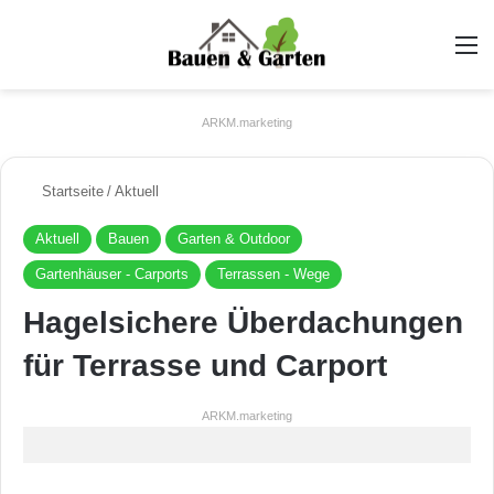
A
ARKM.marketing
Startseite
/
Aktuell
Aktuell
Bauen
Garten & Outdoor
Gartenhäuser - Carports
Terrassen - Wege
Hagelsichere Überdachungen
für Terrasse und Carport
ARKM.marketing