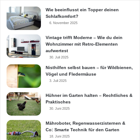
Wie beeinflusst ein Topper deinen
Schlafkomfort?
Interessierte können weitere Informationen
6. November 2025
direkt beim Handelsunternehmen Wilkes
Vintage trifft Moderne – Wie du dein
Kunststoffe in Schwelm bestellen – per E-Mail
Wohnzimmer mit Retro-Elementen
aufwertest
(mail@wilkes.de), Telefon (02336-93700) oder
30. Juli 2025
Fax (02336-937099).
Nisthilfen selbst bauen – für Wildbienen,
Vögel und Fledermäuse
3. Juli 2025
Hühner im Garten halten – Rechtliches &
Quellennachweis: Mareike
Praktisches
30. Juni 2025
Quassowski, Wilkes GmbH
Mähroboter, Regenwasserzisternen &
Co: Smarte Technik für den Garten
18. Juni 2025