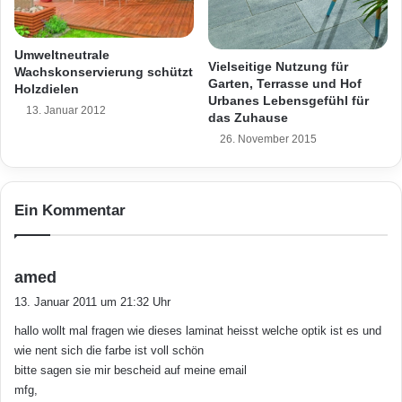
g
s
Logoclic in Fliesen- und Natursteinoptik ist ein
u
s
n
Laminat, das Dekor und Funktionalität auf
t
Umweltneutrale
d
Vielseitige Nutzung für
a
Wachskonservierung schützt
eindrucksvolle Weise verbindet. Die
k
Garten, Terrasse und Hof
b
Holzdielen
Urbanes Lebensgefühl für
e
i
naturgetreue Verfugung vermittelt ein
13. Januar 2012
das Zuhause
r
l
mediterranes Wohngefühl, das an Urlaub und
a
26. November 2015
e
m
S
Meer erinnert. Ganz wie eine klassische Fliese
i
o
s
lässt sich der Boden abwaschen. Das
l
Ein Kommentar
c
a
hochwertige Laminat nimmt keine Gerüche an
h
r
e
a
und schützt zuverlässig vor Feuchtigkeit. Weil
r
s
n
amed
ausschließlich natürliche Rohstoffe verwendet
B
l
a
13. Januar 2011 um 21:32 Uhr
o
a
g
werden, ist Logoclic auch für Allergiker
d
g
hallo wollt mal fragen wie dieses laminat heisst welche optik ist es und
t
e
e
geeignet. Eine große Auswahl von schicken
wie nent sich die farbe ist voll schön
:
n
n
bitte sagen sie mir bescheid auf meine email
Dekoren sorgt dafür, dass jeder seine
b
b
mfg,