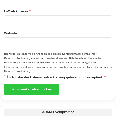
glänzender Oberfläche und mit umlaufender V-
*
i
Fuge.
t
E-Mail-Adresse
*
e
Mehr Infos zu Logoclic unter www.logoclic.info
Website
und www.bauhaus.info.
(epr)
Ich willige ein, dass meine Angaben aus diesem Kontaktformular gemäß Ihrer
Datenschutzerklärung
erfasst und verarbeitet werden. Bitte beachten: Die erteilte
Einwilligung kann jederzeit für die Zukunft per E-Mail an datenschutz@sor.de
(Datenschutzbeauftragter) widerrufen werden. Weitere Informationen finden Sie in unserer
Bodenbelag
Fliesendekor
Datenschutzerklärung
.
Ich habe die
Datenschutzerklärung
gelesen und akzeptiert.
*
Fussböden
Laminat
Logoclic
ARKM Eventpromo: