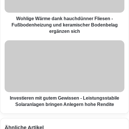
e
W
ä
r
Wohlige Wärme dank hauchdünner Fliesen -
m
Fußbodenheizung und keramischer Bodenbelag
e
ergänzen sich
d
a
I
n
n
k
v
h
e
a
s
u
t
c
i
h
e
d
r
ü
e
Investieren mit gutem Gewissen - Leistungsstabile
n
n
Solaranlagen bringen Anlegern hohe Rendite
n
m
e
i
r
t
Ähnliche Artikel
F
g