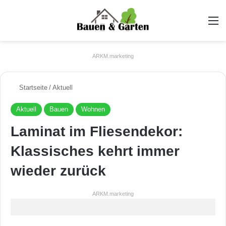
A
ARKM.marketing
Startseite
/
Aktuell
Aktuell
Bauen
Wohnen
Laminat im Fliesendekor:
Klassisches kehrt immer
wieder zurück
ARKM.marketing