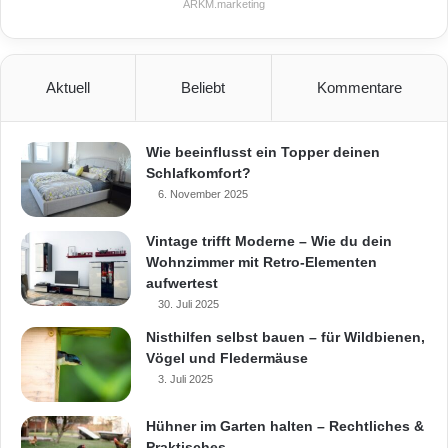
ARKM.marketing
Farben Lacke Bautenschutz, Roßdörfer
Straße 50, 64372 Ober-Ramstadt, Telefon
06154/717771 sowie unter www.caparol.de.
Aktuell
Beliebt
Kommentare
HLC
Wie beeinflusst ein Topper deinen
Schlafkomfort?
Carbon Fassadendämmung
6. November 2025
Energieeinsparverordnung
Vintage trifft Moderne – Wie du dein
Wohnzimmer mit Retro-Elementen
Fassadendämmsystem
aufwertest
30. Juli 2025
Fassadendämmung
Heizenergiekosten
Nisthilfen selbst bauen – für Wildbienen,
Vögel und Fledermäuse
Klimaschutz
3. Juli 2025
Hühner im Garten halten – Rechtliches &
Praktisches