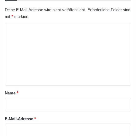
Deine E-Mail-Adresse wird nicht veröffentlicht.
Erforderliche Felder sind
mit
*
markiert
K
o
m
m
e
n
t
a
Name
*
r
*
E-Mail-Adresse
*