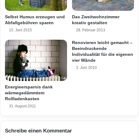
t
i
e
e
UV- und feuchtegeschützt ist. Mit nur zehn
r
r
Selbst Humus erzeugen und
Das Zweitwohnzimmer
Zentimetern Dicke erfüllt die Platte in der
g
t
Abfallgebühren sparen
kreativ gestalten
a
“
Regel die Anforderungen der jüngsten
15. Juni 2015
28. Februar 2013
r
d
Energieeinsparverordnung. Das System „Pro“
t
e
Renovieren leicht gemacht –
e
n
Beeindruckende
besteht aus der bewährten Dalmatinerplatte
n
S
Individualität für die eigenen
t
mit der Wärmeleitzahl 035 und verfügt
vier Wände
r
3. Juni 2010
ebenfalls über die Vorzüge der Nano-Quarz-
o
m
Gitter Technologie (NQG) für langfristig
p
Energieersparnis dank
saubere und farbtonbrillante Fassaden.
r
wärmegedämmtem
e
Rollladenkasten
i
31. August 2011
s
e
i
Schreibe einen Kommentar
n