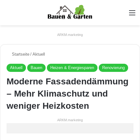
A
ARKM.marketing
Startseite
/
Aktuell
Aktuell
Bauen
Heizen & Energiesparen
Renovierung
Moderne Fassadendämmung
– Mehr Klimaschutz und
weniger Heizkosten
ARKM.marketing