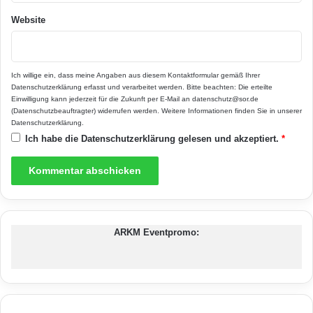
Website
Foto: Caparol/HLC
Ich willige ein, dass meine Angaben aus diesem Kontaktformular gemäß Ihrer
Wesentlich ist, dass das
Datenschutzerklärung
erfasst und verarbeitet werden. Bitte beachten: Die erteilte
Einwilligung kann jederzeit für die Zukunft per E-Mail an datenschutz@sor.de
Fassadendämmsystem von einem
(Datenschutzbeauftragter) widerrufen werden. Weitere Informationen finden Sie in unserer
Datenschutzerklärung
.
Fachhandwerker angebracht wird. Denn viele
Ich habe die
Datenschutzerklärung
gelesen und akzeptiert.
*
technische Regelwerke müssen eingehalten
werden, damit das System auf lange Sicht
funktioniert. Tipp: Über einen Fördermittel-
Check erhalten Hausbesitzer einen Überblick
ARKM Eventpromo:
über Kredite und Zuschüsse für
energieeffizientes Bauen und Sanieren.
Weitere Informationen gibt es bei Caparol