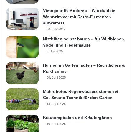
Flächenbeläge
Frühjahrsputz
Garten
Vintage trifft Moderne – Wie du dein
Wohnzimmer mit Retro-Elementen
Gartengestaltung
Gehwege
aufwertest
30. Juli 2025
Gestaltung
Großformat-Bodenbelag
Nisthilfen selbst bauen – für Wildbienen,
großformatige Platten
Hausbesitzer
Vögel und Fledermäuse
3. Juli 2025
Hauseigentümer
Hobbygärtner
Hühner im Garten halten – Rechtliches &
Landschaft
Neugestaltung
Praktisches
30. Juni 2025
Oberflächen
Pflasterungen
Mähroboter, Regenwasserzisternen &
Terrassen
Trend
Trend-Belag
Co: Smarte Technik für den Garten
18. Juni 2025
Kräuterspiralen und Kräutergärten
10. Juni 2025