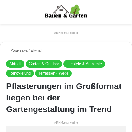
A
ARKM.marketing
Startseite
/
Aktuell
Aktuell
Garten & Outdoor
Lifestyle & Ambiente
Renovierung
Terrassen - Wege
Pflasterungen im Großformat
liegen bei der
Gartengestaltung im Trend
ARKM.marketing