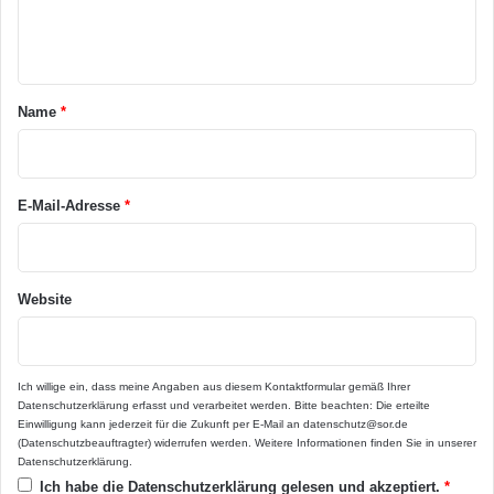
e
r
n
h
ä
t
Robuster Belag für das Zweitwohnzimmer:
l
a
t
Name
*
Bodenplatten aus Beton für den Garten
n
r
sind besonders pflegeleicht.
i
*
s
Foto: djd/BetonBild
s
E-Mail-Adresse
*
e
i
Belastbar und langlebig
m
W
Website
i
Nahezu jeder Farbton lässt sich dem Beton als
n
langlebiges, witterungsbeständiges Pigment
t
e
Ich willige ein, dass meine Angaben aus diesem Kontaktformular gemäß Ihrer
beimischen. So sind die Flächenbeläge zum
Datenschutzerklärung
erfasst und verarbeitet werden. Bitte beachten: Die erteilte
r
Einwilligung kann jederzeit für die Zukunft per E-Mail an datenschutz@sor.de
g
Beispiel kaum von Granit oder Sandstein zu
(Datenschutzbeauftragter) widerrufen werden. Weitere Informationen finden Sie in unserer
a
Datenschutzerklärung
.
unterscheiden, weisen aber in der Regel eine
r
Ich habe die
Datenschutzerklärung
gelesen und akzeptiert.
*