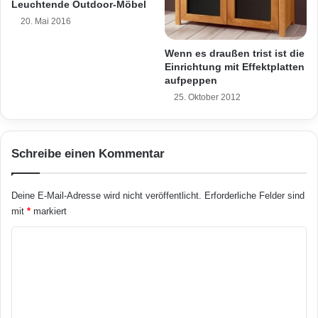
t
Leuchtende Outdoor-Möbel
e
Gestaltungsbeispiele für den eigenen Garten
20. Mai 2016
u
finden Hauseigentümer unter
e
Wenn es draußen trist ist die
r
www.betonstein.de. Bei der eigenen Planung
Einrichtung mit Effektplatten
n
aufpeppen
und der Neugestaltung
L
25. Oktober 2012
i
sind Fachbetriebe vor Ort behilflich.
c
h
t
Schreibe einen Kommentar
-
u
n
Deine E-Mail-Adresse wird nicht veröffentlicht.
Erforderliche Felder sind
d
mit
*
markiert
K
K
l
i
o
m
m
a
v
m
e